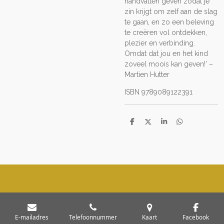
handvatten geven zodat je
zin krijgt om zelf aan de slag
te gaan, en zo een beleving
te creëren vol ontdekken,
plezier en verbinding.
Omdat dat jou en het kind
zoveel moois kan geven!’ –
Martien Hutter
ISBN 9789089122391
D
D
S
D
e
e
h
e
l
e
a
l
e
l
r
e
n
e
n
E-mailadres
Telefoonnummer
Kaart
Facebook