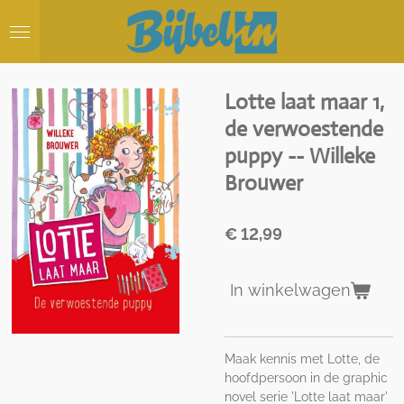
Ga
direct
naar
de
hoofdinhoud
Lotte laat maar 1,
de verwoestende
puppy -- Willeke
Brouwer
€ 12,99
In winkelwagen
Maak kennis met Lotte, de
hoofdpersoon in de graphic
novel serie 'Lotte laat maar'