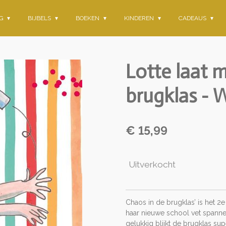
NG
BIJBELS
BOEKEN
KINDEREN
CADEAUS
Lotte laat m
brugklas - 
€ 15,99
Uitverkocht
Chaos in de brugklas’ is het 2e
haar nieuwe school vet spanne
gelukkig blijkt de brugklas supe