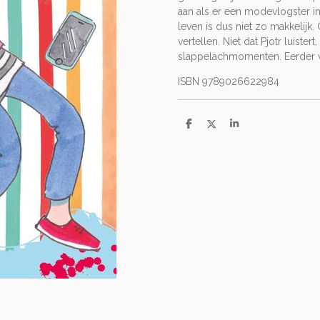
aan als er een modevlogster in
leven is dus niet zo makkelijk.
vertellen. Niet dat Pjotr luist
slappelachmomenten. Eerder v
ISBN 9789026622984
D
D
S
e
e
h
l
e
a
e
l
r
n
e