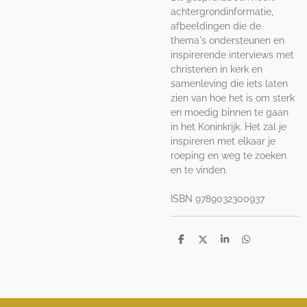
achtergrondinformatie,
afbeeldingen die de
thema's ondersteunen en
inspirerende interviews met
christenen in kerk en
samenleving die iets laten
zien van hoe het is om sterk
en moedig binnen te gaan
in het Koninkrijk. Het zal je
inspireren met elkaar je
roeping en weg te zoeken
en te vinden.
ISBN 9789032300937
D
D
S
D
e
e
h
e
l
e
a
l
e
l
r
e
n
e
n