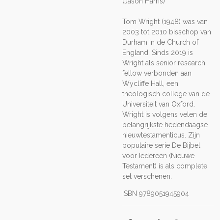
(Jason Harris)
Tom Wright (1948) was van
2003 tot 2010 bisschop van
Durham in de Church of
England. Sinds 2019 is
Wright als senior research
fellow verbonden aan
Wycliffe Hall, een
theologisch college van de
Universiteit van Oxford.
Wright is volgens velen de
belangrijkste hedendaagse
nieuwtestamenticus. Zijn
populaire serie De Bijbel
voor Iedereen (Nieuwe
Testament) is als complete
set verschenen.
ISBN 9789051945904