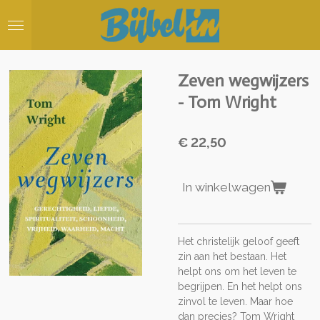
Ga
direct
naar
de
hoofdinhoud
Zeven wegwijzers
- Tom Wright
€ 22,50
In winkelwagen
Het christelijk geloof geeft
zin aan het bestaan. Het
helpt ons om het leven te
begrijpen. En het helpt ons
zinvol te leven. Maar hoe
dan precies? Tom Wright