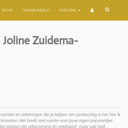
ROUW
ZANGBUNDELS
OVER ONS
 - Joline Zuidema-
n
pdrachten en oefeningen die je helpen om aandachtig in het hier &
ntmoeten. Het biedt veel ruimte voor jouw eigen persoonlijke
e teksten zijn reflecterend en meditatief, maar ook heel