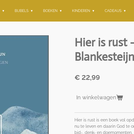
G
BIJBELS
BOEKEN
KINDEREN
CADEAUS
Hier is rust
Blankesteij
€ 22,99
In winkelwagen
Hier is rust is een boek vol o
nu te leven en daarin God te o
bid-, denk- en doemomenten. D