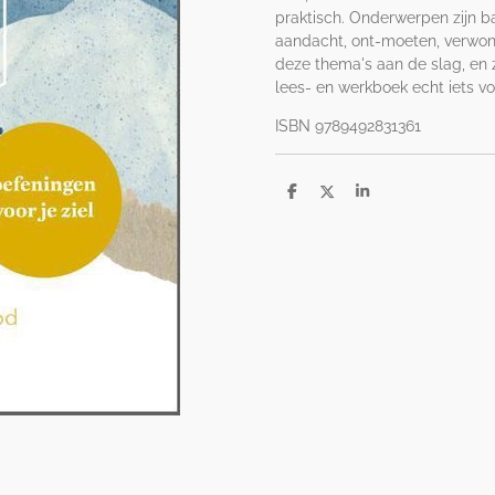
praktisch. Onderwerpen zijn ba
aandacht, ont-moeten, verwonde
deze thema's aan de slag, en zo
lees- en werkboek echt iets vo
ISBN 9789492831361
D
D
S
e
e
h
l
e
a
e
l
r
n
e