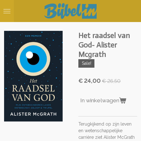
Ga
direct
naar
de
hoofdinhoud
Het raadsel van
God- Alister
Mcgrath
Sale!
€ 24,00
€ 26,50
In winkelwagen
Terugkijkend op zijn leven
en wetenschappelijke
carrière ziet Alister McGrath