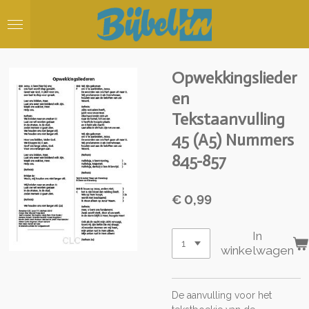
Ga
direct
naar
de
hoofdinhoud
Opwekkingslieder
en
Tekstaanvulling
45 (A5) Nummers
845-857
€ 0,99
In
winkelwagen
De aanvulling voor het