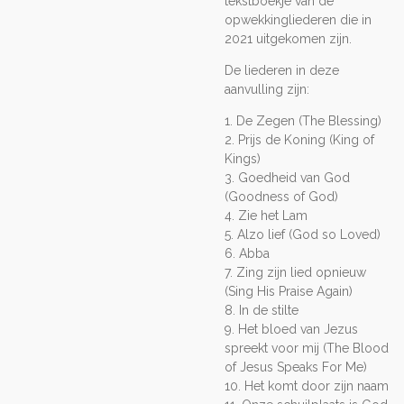
tekstboekje van de
opwekkingliederen die in
2021 uitgekomen zijn.
De liederen in deze
aanvulling zijn:
1. De Zegen (The Blessing)
2. Prijs de Koning (King of
Kings)
3. Goedheid van God
(Goodness of God)
4. Zie het Lam
5. Alzo lief (God so Loved)
6. Abba
7. Zing zijn lied opnieuw
(Sing His Praise Again)
8. In de stilte
9. Het bloed van Jezus
spreekt voor mij (The Blood
of Jesus Speaks For Me)
10. Het komt door zijn naam