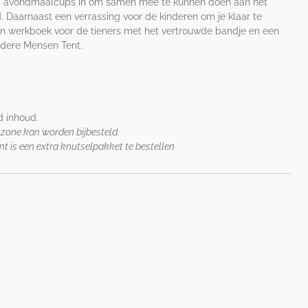
er 4 avondmaalcups in om samen mee te kunnen doen aan het
Daarnaast een verrassing voor de kinderen om je klaar te
en werkboek voor de tieners met het vertrouwde bandje en een
ndere Mensen Tent.
d inhoud.
zone kan worden bijbesteld.
t is een extra knutselpakket te bestellen