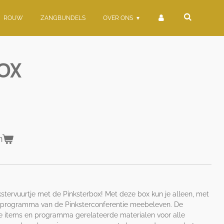
ROUW
ZANGBUNDELS
OVER ONS
OX
n
kstervuurtje met de Pinksterbox! Met deze box kun je alleen, met
et programma van de Pinksterconferentie meebeleven. De
uke items en programma gerelateerde materialen voor alle