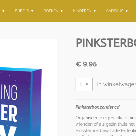
G
BIJBELS
BOEKEN
KINDEREN
CADEAUS
PINKSTERB
€ 9,95
In winkelwage
Pinksterbox zonder cd
Organiseer je eigen lokale pin
vrienden of als gezin thuis h
Pinksterbox bevat allerlei le