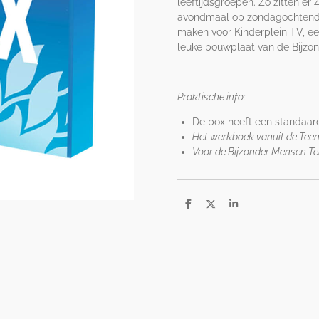
leeftijdsgroepen. Zo zitten 
avondmaal op zondagochtend. 
maken voor Kinderplein TV, e
leuke bouwplaat van de Bijzo
Praktische info:
De box heeft een standaar
Het werkboek vanuit de Teen
Voor de Bijzonder Mensen Ten
D
D
S
e
e
h
l
e
a
e
l
r
n
e