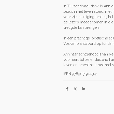
In 'Duizendmaal dank' is Ann 
Jezus in het leven stond, met 
voor zijn kruisiging brak hij 
de lezers meegenomen in die
vreugde kan brengen.
In een prachtige, poëtische sti
Voskamp antwoord op fundame
Ann haar echtgenoot is van Ne
voor één, tot ze er duizend had
leven en bracht haar rust met v
ISBN 9789051944341
D
D
S
e
e
h
l
e
a
e
l
r
n
e