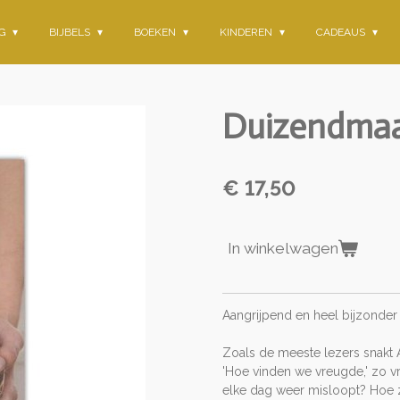
NG
BIJBELS
BOEKEN
KINDEREN
CADEAUS
Duizendmaa
€ 17,50
In winkelwagen
Aangrijpend en heel bijzonde
Zoals de meeste lezers snakt 
'Hoe vinden we vreugde,' zo vr
elke dag weer misloopt? Hoe zi