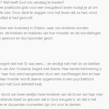
is? Wat heeft God ons vandaag te bieden?
er praktische gids voor een vreugdevol leven nodigt je uit om
 zien. Door dank te zeggen voor het leven dat ze had, vond
ltijd al had gezocht.
en een boerderij in Ontario, waar zes kinderen worden
n, de kriebels en krabbels van hun moeder, en de worstelingen
n gewoon en dus bijzonder gezin.
int niet met 'Er was eens...', en eindigt niet met 'en ze leefden
ven van Ann Voskamp begint met drama. Haar eerste herinnering is
or haar huis werd aangereden door een vrachtwagen Ann en haar
Haar moeder wordt daarna opgenomen in een psychiatrisch
ct met God definitief kwijt.
 dood van twee neefjes twee kinderen van de broer van haar man
 ellende bleef ze geloven dat in God vreugde is, en dat in het
ven er duizenden momenten zijn om voor te danken.