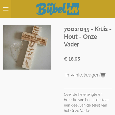
Ga
direct
naar
de
hoofdinhoud
70021035 - Kruis -
Hout - Onze
Vader
€ 18,95
In winkelwagen
Over de hele lengte en
breedte van het kruis staat
een deel van de tekst van
het Onze Vader.