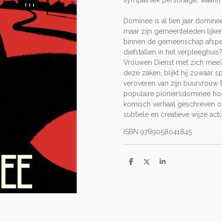
sympathiek personage, waarin z
Dominee is al tien jaar dominee
maar zijn gemeenteleden lijke
binnen de gemeenschap afspel
diefstallen in het verpleeghui
Vrouwen Dienst met zich mee
deze zaken, blijkt hij zowaar s
veroveren van zijn buurvrouw E
populaire pioniersdominee hoo
komisch verhaal geschreven o
subtiele en creatieve wijze act
ISBN 9789058041845
D
D
S
e
e
h
l
e
a
e
l
r
n
e