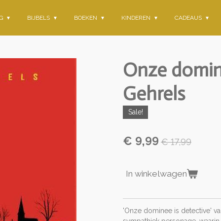
NG
BIJBELS
BOEKEN
KINDEREN
CADEAUS
Onze domine
Gehrels
Sale!
€ 9,99
€ 17,99
In winkelwagen
'Onze dominee is detective' va