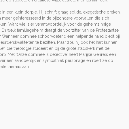
e op subtiele en creatieve wijze actuele thema’s aanroert.
 in een klein dorpje. Hij schrijft graag solide, exegetische preken,
n meer geïnteresseerd in de bijzondere voorvallen die zich
en. Want wie is er verantwoordelijk voor de geheimzinnige
s? En welk familiegeheim draagt de voorzitter van de Protestantse
? Wanneer dominee schoorvoetend een helpende hand biedt bij
peurderskwaliteiten te bezitten. Maar zou hij ook het hart kunnen
ef, die theologie studeert en bij de grote stadskerk met de
rt? Met 'Onze dominee is detective' heeft Marijke Gehrels een
ver een aandoenlijk en sympathiek personage en roert ze op
uele thema’s aan.