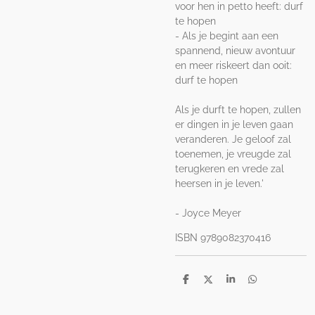
voor hen in petto heeft: durf
te hopen
- Als je begint aan een
spannend, nieuw avontuur
en meer riskeert dan ooit:
durf te hopen
Als je durft te hopen, zullen
er dingen in je leven gaan
veranderen. Je geloof zal
toenemen, je vreugde zal
terugkeren en vrede zal
heersen in je leven.'
- Joyce Meyer
ISBN 9789082370416
D
D
S
D
e
e
h
e
l
e
a
l
e
l
r
e