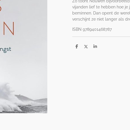
Zo toont Nouwen bijvoorbeeld
vijanden lief te hebben hoe je 
beminnen. Dan opent de werel
verschijnt ze niet langer als 
ISBN 9789401468787
D
D
S
e
e
h
l
e
a
e
l
r
n
e