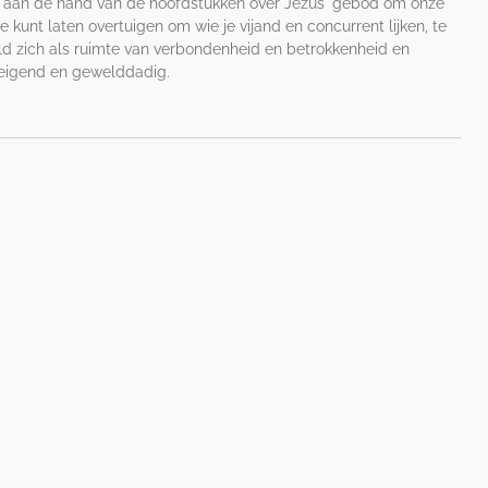
 aan de hand van de hoofdstukken over Jezus' gebod om onze
je kunt laten overtuigen om wie je vijand en concurrent lijken, te
d zich als ruimte van verbondenheid en betrokkenheid en
dreigend en gewelddadig.