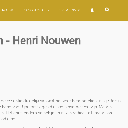
ROUW
ZANGBUNDELS
OVER ONS
n - Henri Nouwen
e essentie duidelijk van wat het voor hem betekent als je Jezus
de hand van Bijbelpassages die soms overbekend zijn. Maar hij
n. Het christendom verschijnt in al zijn radicaliteit, maar komt
tnodiging.