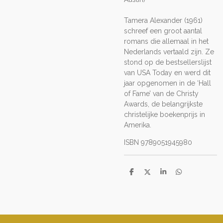
Tamera Alexander (1961)
schreef een groot aantal
romans die allemaal in het
Nederlands vertaald zijn. Ze
stond op de bestsellerslijst
van USA Today en werd dit
jaar opgenomen in de ‘Hall
of Fame’ van de Christy
Awards, de belangrijkste
christelijke boekenprijs in
Amerika.
ISBN 9789051945980
D
D
S
D
e
e
h
e
l
e
a
l
e
l
r
e
n
e
n