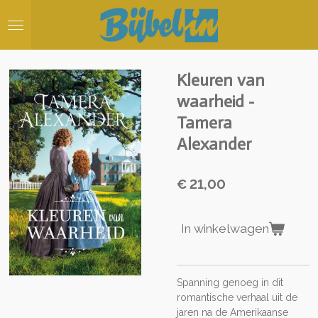
Ga
direct
naar
de
hoofdinhoud
Kleuren van
waarheid -
Tamera
Alexander
€ 21,00
In winkelwagen
Spanning genoeg in dit
romantische verhaal uit de
jaren na de Amerikaanse