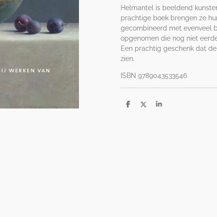
Helmantel is beeldend kunstena
prachtige boek brengen ze hun 
gecombineerd met evenveel bij
opgenomen die nog niet eerde
Een prachtig geschenk dat de
zien.
ISBN 9789043533546
D
D
S
e
e
h
l
e
a
e
l
r
n
e