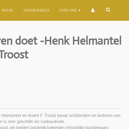
ROUW
ZANGBUNDELS
OVER ONS
even doet -Henk Helmantel
Troost
k Helmantel en André F. Troost bevat schilderijen en liederen van
en is zeer geschikt als cadeauboek.
ost zijn beiden landelijk bekende christelijke kunstenaars.