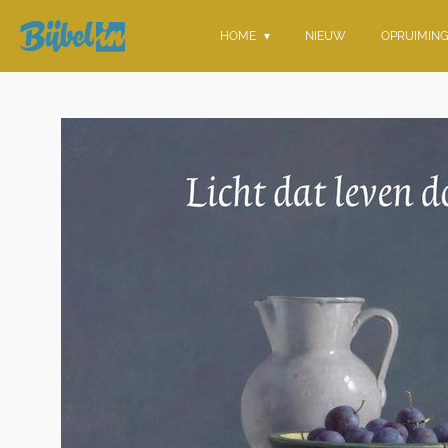
Ga
HOME
NIEUW
OPRUIMIN
direct
naar
de
hoofdinhoud