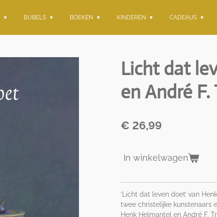
G
BIJBELS
BOEKEN
KINDEREN
CADEAUS
Licht dat l
en André F. 
€ 26,99
In winkelwagen
‘Licht dat leven doet’ van Hen
twee christelijke kunstenaars 
Henk Helmantel en André F. Tro