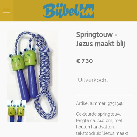
Ga
direct
naar
de
hoofdinhoud
Springtouw -
Jezus maakt blij
€ 7,30
Uitverkocht
Artikelnummer:
9751348
Gekleurde springtouw,
lengte ca. 240 cm, met
houten handvatten,
tekstopdruk: "Jezus maakt