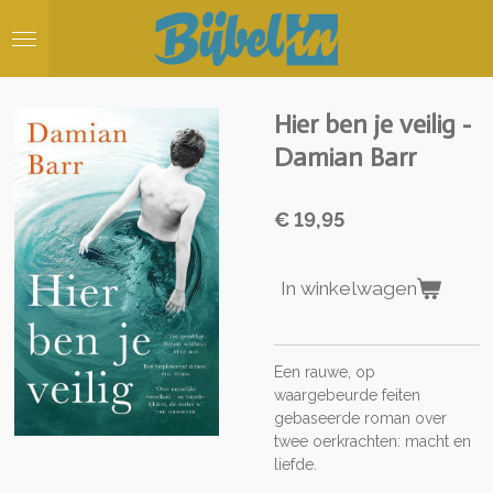
Ga
direct
naar
de
hoofdinhoud
Hier ben je veilig -
Damian Barr
€ 19,95
In winkelwagen
Een rauwe, op
waargebeurde feiten
gebaseerde roman over
twee oerkrachten: macht en
liefde.