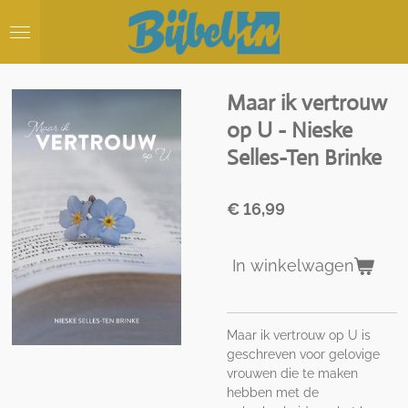
Ga
direct
naar
de
hoofdinhoud
Maar ik vertrouw
op U - Nieske
Selles-Ten Brinke
€ 16,99
In winkelwagen
Maar ik vertrouw op U is
geschreven voor gelovige
vrouwen die te maken
hebben met de