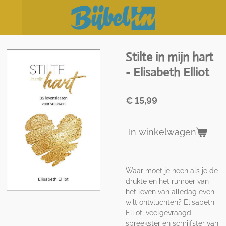
Ga
direct
naar
de
hoofdinhoud
Stilte in mijn hart
- Elisabeth Elliot
€ 15,99
In winkelwagen
Waar moet je heen als je de
drukte en het rumoer van
het leven van alledag even
wilt ontvluchten? Elisabeth
Elliot, veelgevraagd
spreekster en schrijfster van