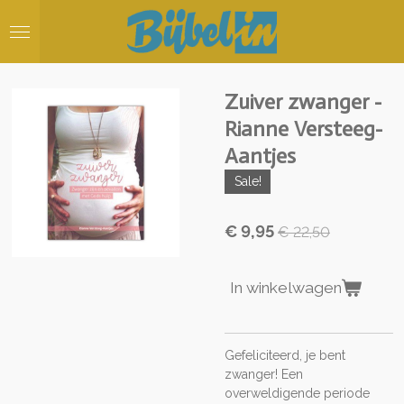
Ga
direct
naar
de
hoofdinhoud
Zuiver zwanger -
Rianne Versteeg-
Aantjes
Sale!
€ 9,95
€ 22,50
In winkelwagen
Gefeliciteerd, je bent
zwanger! Een
overweldigende periode