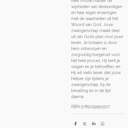
heel mooie manier de
wijsheden van deskundigen
en haar eigen ervaringen
mét de waarheden uit het
Woord van God. Jouw
zwangerschap maakt deel
uit van Gods plan voor jouw
leven. Je lichaam is door
hem ontworpen en
zorgvuldig toegerust voor
het hele proces. Hij kent je
vragen en je behoeften, en
Hij wil niets liever dan jouw
Helper zijn tijdens je
zwangerschap, bij de
bevalling en in de tijd
daarna.
ISBN 9789059991507
D
D
S
D