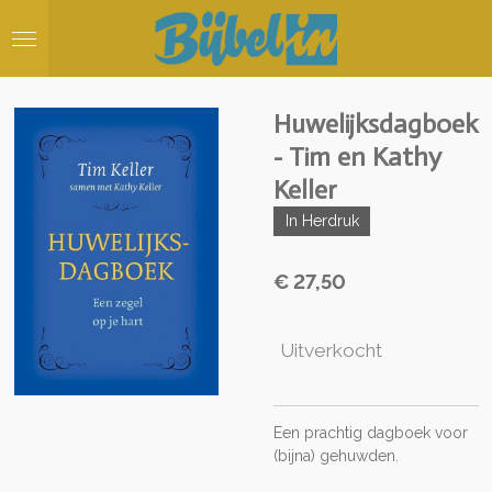
Ga
direct
naar
de
hoofdinhoud
Huwelijksdagboek
- Tim en Kathy
Keller
In Herdruk
€ 27,50
Uitverkocht
Een prachtig dagboek voor
(bijna) gehuwden.