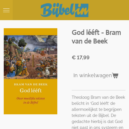
Ga
direct
naar
de
hoofdinhoud
God lééft - Bram
van de Beek
€ 17,99
In winkelwagen
Theoloog Bram van de Beek
belicht in ‘God lééft’ de
allermoeilijkst te begrijpen
teksten uit de Bijbel. De
gedachte hierbij is dat God
niet past in ons systeem en