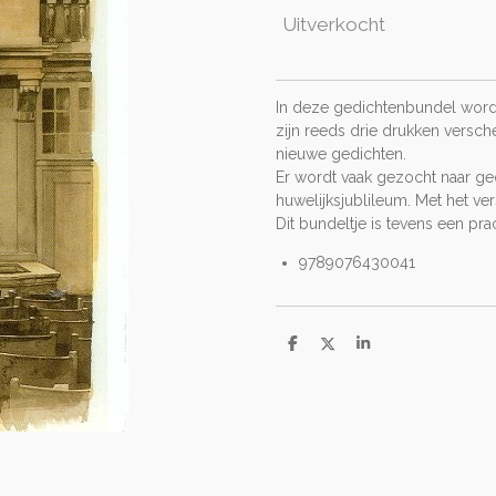
Uitverkocht
In deze gedichtenbundel worde
zijn reeds drie drukken versc
nieuwe gedichten.
Er wordt vaak gezocht naar ge
huwelijksjublileum. Met het ve
Dit bundeltje is tevens een pra
9789076430041
D
D
S
e
e
h
l
e
a
e
l
r
n
e