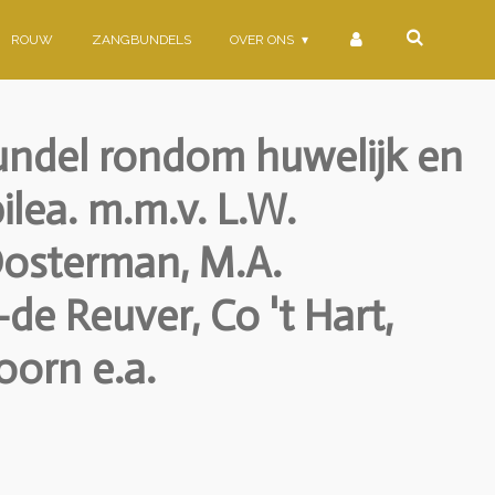
ROUW
ZANGBUNDELS
OVER ONS
undel rondom huwelijk en
ilea. m.m.v. L.W.
osterman, M.A.
e Reuver, Co 't Hart,
oorn e.a.