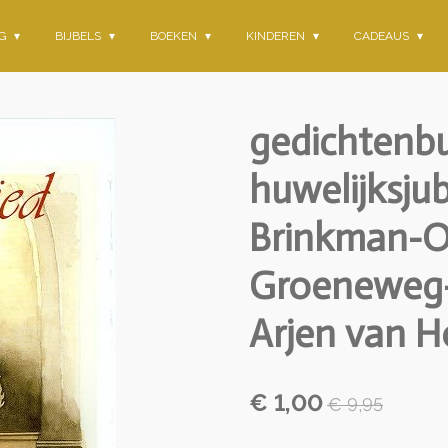
NG
BIJBELS
BOEKEN
KINDEREN
CADEAUS
gedichtenb
huwelijksjub
Brinkman-O
Groeneweg-d
Arjen van H
€ 1,00
€ 9,95