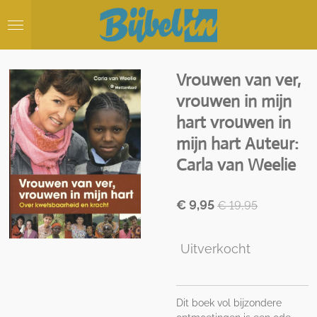
Ga
direct
naar
de
hoofdinhoud
Vrouwen van ver,
vrouwen in mijn
hart vrouwen in
mijn hart Auteur:
Carla van Weelie
€ 9,95
€ 19,95
Uitverkocht
Dit boek vol bijzondere