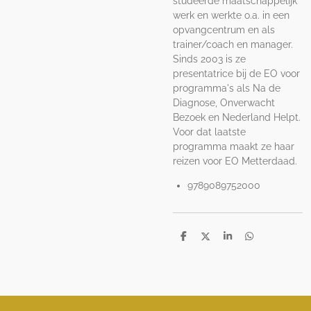
studeerde maatschappelijk
werk en werkte o.a. in een
opvangcentrum en als
trainer/coach en manager.
Sinds 2003 is ze
presentatrice bij de EO voor
programma's als Na de
Diagnose, Onverwacht
Bezoek en Nederland Helpt.
Voor dat laatste
programma maakt ze haar
reizen voor EO Metterdaad.
9789089752000
D
D
S
D
e
e
h
e
l
e
a
l
e
l
r
e
n
e
n