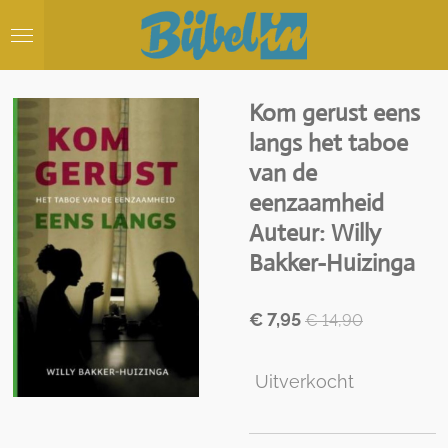
Ga
direct
naar
de
hoofdinhoud
Kom gerust eens
langs het taboe
van de
eenzaamheid
Auteur: Willy
Bakker-Huizinga
€ 7,95
€ 14,90
Uitverkocht