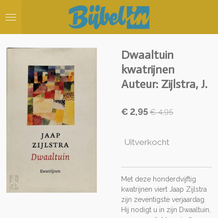
Ga
direct
naar
de
hoofdinhoud
Dwaaltuin
kwatrijnen
Auteur: Zijlstra, J.
€ 2,95
€ 4,95
Uitverkocht
Met deze honderdvijftig
kwatrijnen viert Jaap Zijlstra
zijn zeventigste verjaardag.
Hij nodigt u in zijn Dwaaltuin,