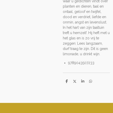
waar u gedichten vindt over
planten en dieren, taal en
ontaal, geloof en twijfel,
dood en verdriet, liefde en
onmin, angst en levenslust.
In het hart van zijn taaltuin
treft u hemzelf. Hij heft met u
het glas en is zo vrij te
zeggen: Lees langzaam,
durf traag te zijn. Dit is geen
limonade, u drinkt wijn.
9789043507233
D
D
S
D
e
e
h
e
l
e
a
l
e
l
r
e
n
e
n