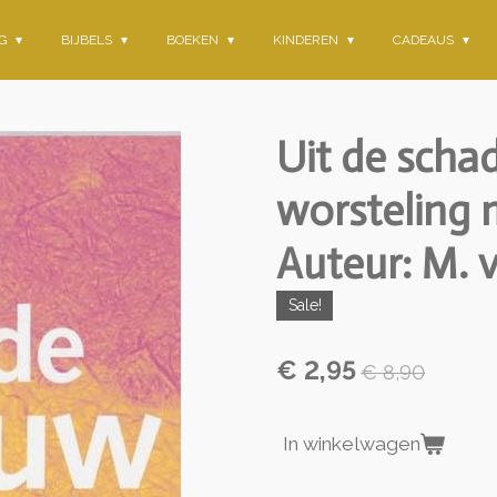
NG
BIJBELS
BOEKEN
KINDEREN
CADEAUS
Uit de scha
worsteling 
Auteur: M. 
Sale!
€ 2,95
€ 8,90
In winkelwagen