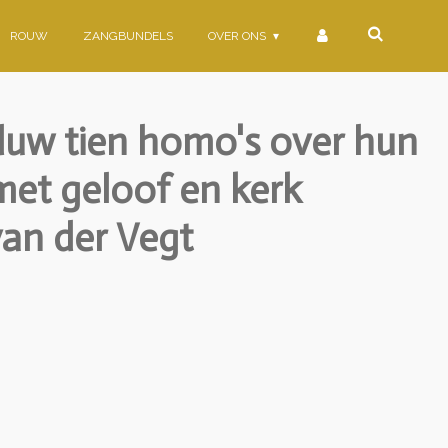
ROUW
ZANGBUNDELS
OVER ONS
duw tien homo's over hun
met geloof en kerk
van der Vegt