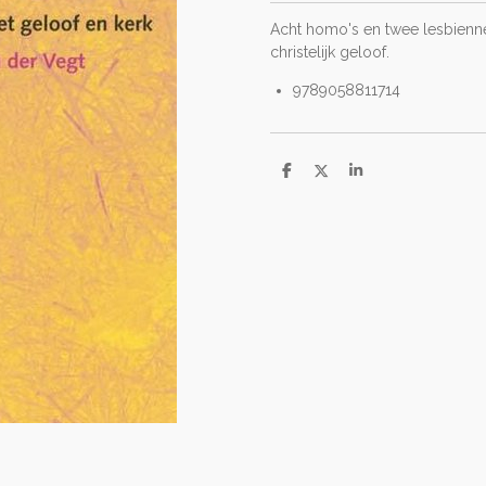
Acht homo's en twee lesbienne
christelijk geloof.
9789058811714
D
D
S
e
e
h
l
e
a
e
l
r
n
e