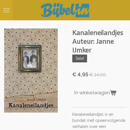
Ga
direct
naar
de
hoofdinhoud
Kanaleneilandjes
Auteur: Janne
IJmker
Sale!
€ 4,95
€ 14,90
In winkelwagen
Kanaleneilandjes is en
bundel met opeenvolgende
verhalen over een