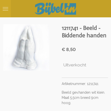
Ga
direct
naar
de
hoofdinhoud
1211741 - Beeld -
Biddende handen
€ 8,50
Uitverkocht
Artikelnummer: 1211741
Beeld gev.handen wit klein.
Maat 5,5cm breed 9cm
hoog.