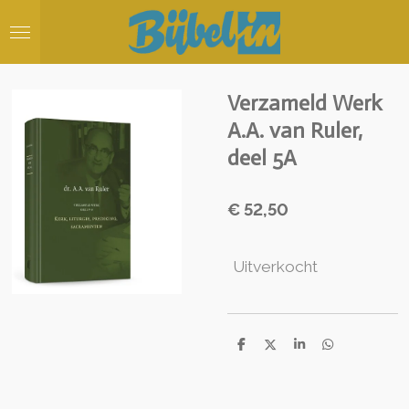
Ga
direct
naar
de
hoofdinhoud
Verzameld Werk
A.A. van Ruler,
deel 5A
€ 52,50
Uitverkocht
D
D
S
D
e
e
h
e
l
e
a
l
e
l
r
e
n
e
n