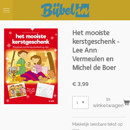
Ga
direct
naar
de
hoofdinhoud
Het mooiste
kerstgeschenk -
Lee Ann
Vermeulen en
Michel de Boer
€ 3,99
In
winkelwagen
Makkelijk leesbare tekst op