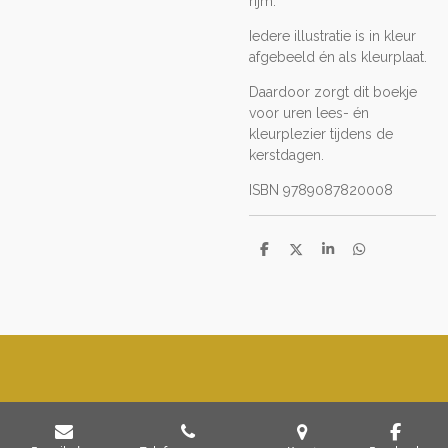
rijm.
Iedere illustratie is in kleur
afgebeeld én als kleurplaat.
Daardoor zorgt dit boekje
voor uren
lees- én
kleurplezier tijdens de
kerstdagen.
ISBN 9789087820008
D
D
S
D
e
e
h
e
l
e
a
l
e
l
r
e
n
e
n