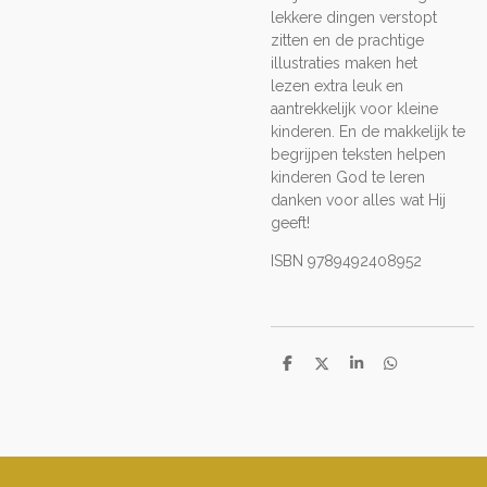
lekkere dingen verstopt
zitten en de prachtige
illustraties maken het
lezen extra leuk en
aantrekkelijk voor kleine
kinderen. En de makkelijk te
begrijpen teksten helpen
kinderen God te leren
danken voor alles wat Hij
geeft!
ISBN 9789492408952
D
D
S
D
e
e
h
e
l
e
a
l
e
l
r
e
n
e
n