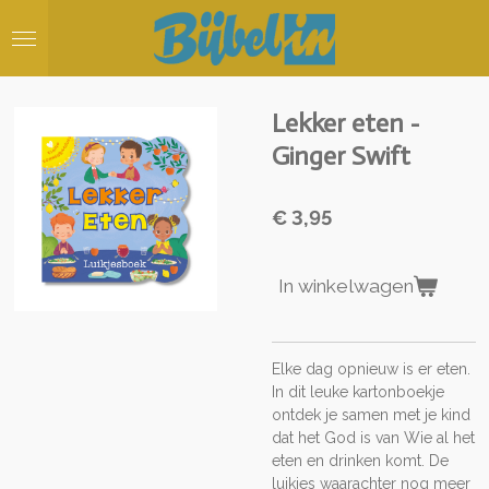
Ga
direct
naar
de
hoofdinhoud
Lekker eten -
Ginger Swift
€ 3,95
In winkelwagen
Elke dag opnieuw is er eten.
In dit leuke kartonboekje
ontdek je samen met je kind
dat het God is van Wie al het
eten en drinken komt. De
luikjes waarachter nog meer