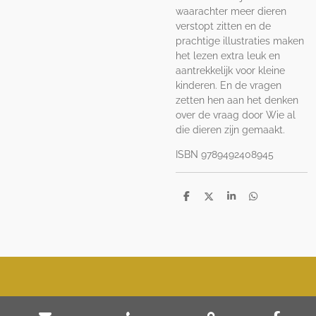
waarachter meer dieren
verstopt zitten en de
prachtige illustraties maken
het lezen extra leuk en
aantrekkelijk voor kleine
kinderen. En de vragen
zetten hen aan het denken
over de vraag door Wie al
die dieren zijn gemaakt.
ISBN 9789492408945
D
D
S
D
e
e
h
e
l
e
a
l
e
l
r
e
n
e
n