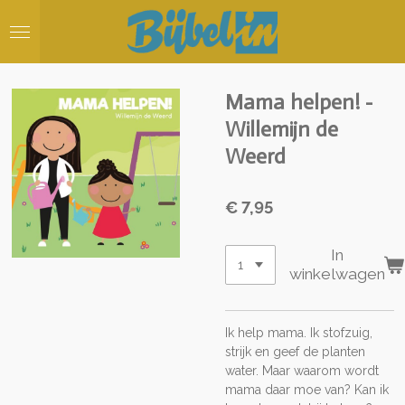
Ga
direct
naar
de
hoofdinhoud
Mama helpen! -
Willemijn de
Weerd
€ 7,95
In
winkelwagen
Ik help mama. Ik stofzuig,
strijk en geef de planten
water. Maar waarom wordt
mama daar moe van? Kan ik