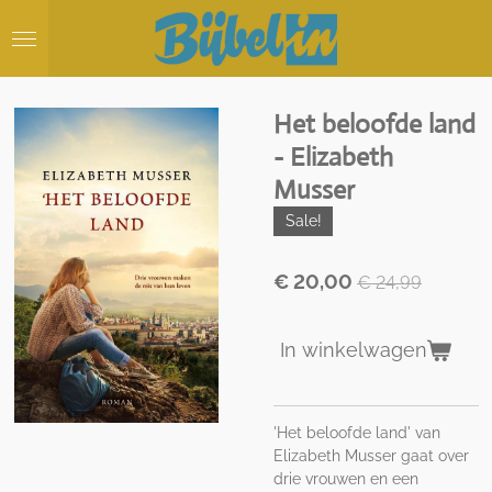
Ga
direct
naar
de
hoofdinhoud
Het beloofde land
- Elizabeth
Musser
Sale!
€ 20,00
€ 24,99
In winkelwagen
'Het beloofde land' van
Elizabeth Musser gaat over
drie vrouwen en een