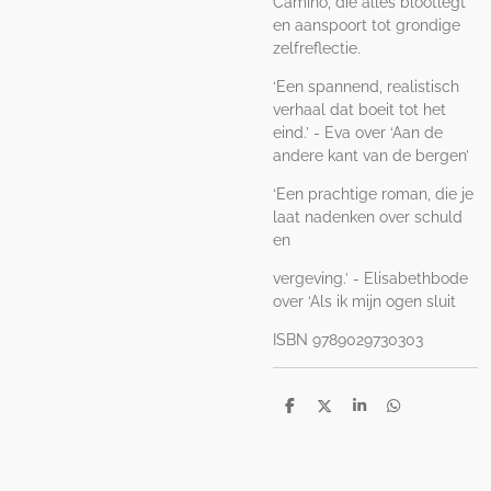
Camino, die alles blootlegt
en aanspoort tot grondige
zelfreflectie.
‘Een spannend, realistisch
verhaal dat boeit tot het
eind.’ - Eva over ‘Aan de
andere kant van de bergen’
‘Een prachtige roman, die je
laat nadenken over schuld
en
vergeving.’ - Elisabethbode
over ‘Als ik mijn ogen sluit
ISBN 9789029730303
D
D
S
D
e
e
h
e
l
e
a
l
e
l
r
e
n
e
n