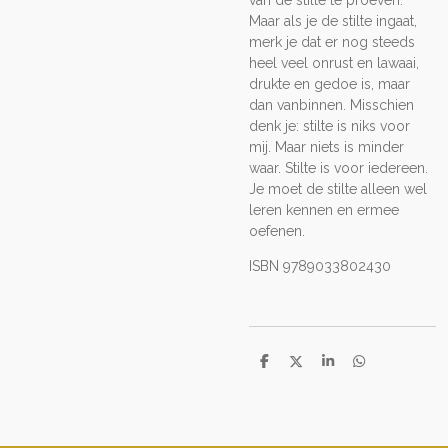
van de stilte te proeven.
Maar als je de stilte ingaat,
merk je dat er nog steeds
heel veel onrust en lawaai,
drukte en gedoe is, maar
dan vanbinnen. Misschien
denk je: stilte is niks voor
mij. Maar niets is minder
waar. Stilte is voor iedereen.
Je moet de stilte alleen wel
leren kennen en ermee
oefenen.
ISBN 9789033802430
D
D
S
D
e
e
h
e
l
e
a
l
e
l
r
e
n
e
n