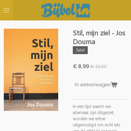
Ga
direct
naar
de
hoofdinhoud
Stil, mijn ziel - Jos
Douma
Sale!
€ 8,99
€ 15,99
In winkelwagen
In een tijd waarin we
allemaal zijn stilgezet,
worden we ertoe
uitgenodigd om echt iets