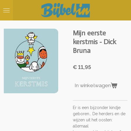
Ga
direct
naar
de
hoofdinhoud
Mijn eerste
kerstmis - Dick
Bruna
€ 11,95
In winkelwagen
Er is een bijzonder kindje
geboren… De herders en de
wijzen uit het oosten:
allemaal