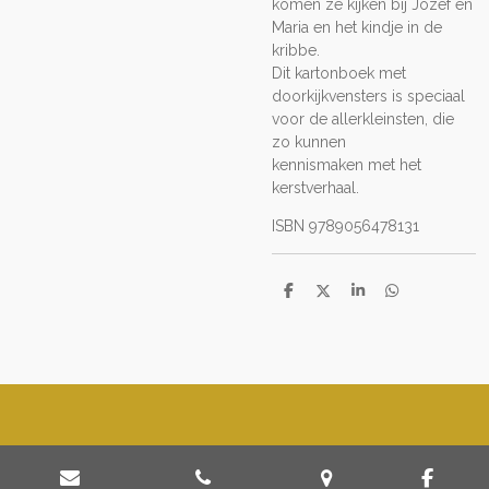
komen ze kijken bij Jozef en
Maria en het kindje in de
kribbe.
Dit kartonboek met
doorkijkvensters is speciaal
voor de allerkleinsten, die
zo kunnen
kennismaken met het
kerstverhaal.
ISBN 9789056478131
D
D
S
D
e
e
h
e
l
e
a
l
e
l
r
e
n
e
n