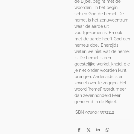
de Bijbel begint met de
woorden: 'In het begin
schiep God de hemel. De
hemel is het zenuwcentrum
waar de aarde uit
voortgekomen is. En ook
met de aarde heeft God een
hemels doel. Enerzijds
weten we niet wat de hemel
is. De hemel is een
geestelijke werkelijkheid, die
je niet onder woorden kunt
brengen. Anderzijds is er
zoveel over te zeggen. Het
woord 'hemel' wordt meer
dan zevenhonderd keer
genoemd in de Bijbel.
ISBN 9789043532112
D
D
S
D