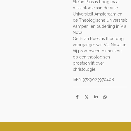
Stefan Paas is hoogleraar
missiologie aan de Vrije
Universiteit Amsterdam en
de Theologische Universiteit
Kampen, en ouderling in Via
Nova.
Gert-Jan Roest is theoloog,
voorganger van Via Nova en
hij promoveert binnenkort
op een theologisch
proefschrift over
christologie.
ISBN 9789023970408
D
D
S
D
e
e
h
e
l
e
a
l
e
l
r
e
n
e
n