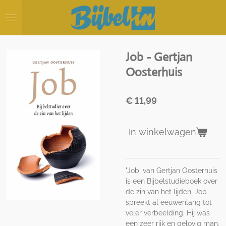
Ga
direct
naar
de
hoofdinhoud
Job - Gertjan
Oosterhuis
€ 11,99
In winkelwagen
"Job' van Gertjan Oosterhuis
is een Bijbelstudieboek over
de zin van het lijden. Job
spreekt al eeuwenlang tot
veler verbeelding. Hij was
een zeer rijk en gelovig man,