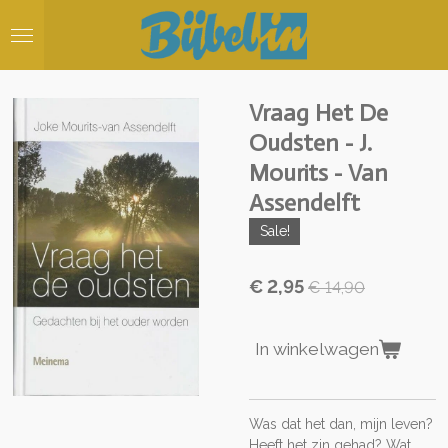
Ga
direct
naar
de
hoofdinhoud
Vraag Het De
Oudsten - J.
Mourits - Van
Assendelft
Sale!
€ 2,95
€ 14,90
In winkelwagen
Was dat het dan, mijn leven?
Heeft het zin gehad? Wat