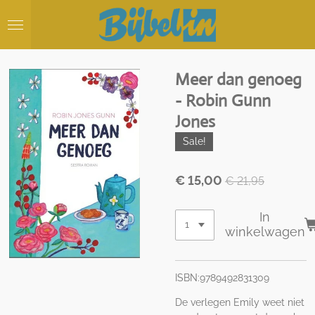
Ga
direct
naar
de
hoofdinhoud
Meer dan genoeg
- Robin Gunn
Jones
Sale!
€ 15,00
€ 21,95
In
winkelwagen
ISBN:9789492831309
De verlegen Emily weet niet