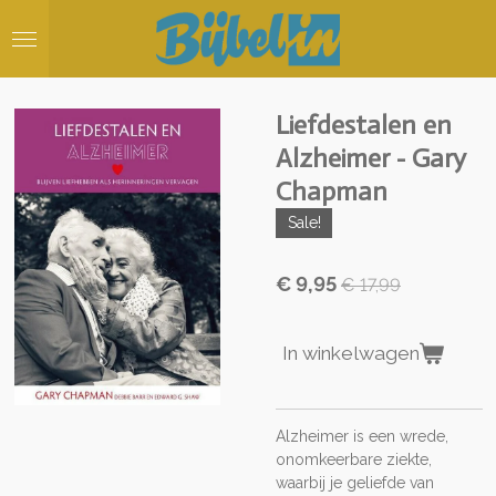
Ga
direct
naar
de
hoofdinhoud
Liefdestalen en
Alzheimer - Gary
Chapman
Sale!
€ 9,95
€ 17,99
In winkelwagen
Alzheimer is een wrede,
onomkeerbare ziekte,
waarbij je geliefde van