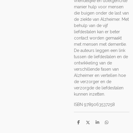
vriendelijke en doelgerichte
manier hulp voor mensen
die buigen onder de last van
de ziekte van Alzheimer. Met
behulp van de vijf
liefdestalen kan er beter
contact worden gemaakt
met mensen met dementie.
De auteurs leggen een link
tussen de liefdestalen en de
ontwikkeling van de
verschillende fasen van
Alzheimer en vertellen hoe
de verzorger en de
verzorgde de liefdestalen
kunnen inzetten.
ISBN 9789063537258
D
D
S
D
e
e
h
e
l
e
a
l