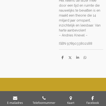
Het neemt de lezer mee
door een tijd en ruimte die
nauwelijks te bevatten is en
maakt een theorie die 14
miljard jaar omspant,
inzichtelijk en leesbaar. Van
harte aanbevolen!
– Andries Knevel –
ISBN 9789033802188
D
D
S
D
e
e
h
e
l
e
a
l
e
l
r
e
n
e
n
E-mailadres
Telefoonnummer
Kaart
Facebook