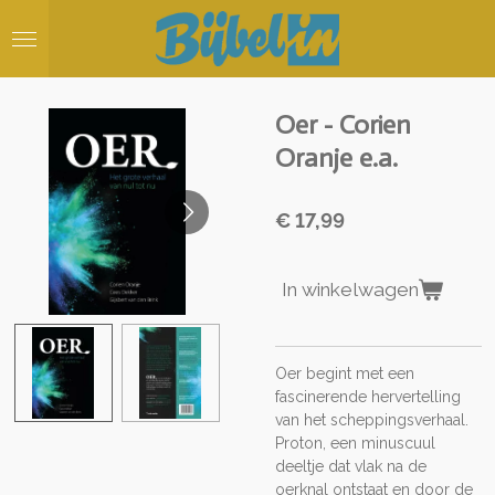
Ga
direct
naar
de
hoofdinhoud
Oer - Corien
Oranje e.a.
€ 17,99
In winkelwagen
Oer begint met een
fascinerende hervertelling
van het scheppingsverhaal.
Proton, een minuscuul
deeltje dat vlak na de
oerknal ontstaat en door de