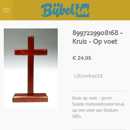
Ga
direct
naar
de
hoofdinhoud
8997229908168 -
Kruis - Op voet
€ 24,95
Uitverkocht
Kruis op voet - 30cm
Solide mahoniehouten kruis
op een voet van Shalom
Gifts.