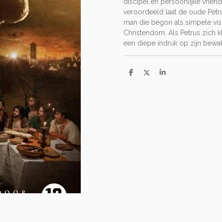
discipel en persoonlijke vrie
veroordeeld laat de oude Petru
man die begon als simpele viss
Christendom. Als Petrus zich kl
een diepe indruk op zijn bewa
D
D
S
e
e
h
l
e
a
e
l
r
n
e