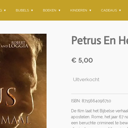
NG
BIJBELS
BOEKEN
KINDEREN
CADEAUS
Petrus En H
€ 5,00
Uitverkocht
ISBN: 8715664096710
De film laat het Bijbelse verh
apostelen. Rome, het jaar 67 
een beruchte crimineel te bewa