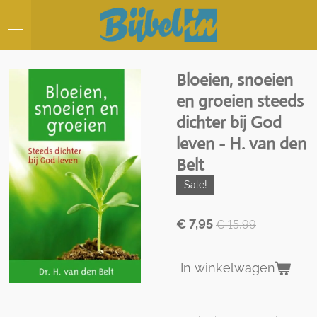
Ga
direct
naar
de
hoofdinhoud
Bloeien, snoeien
en groeien steeds
dichter bij God
leven - H. van den
Belt
Sale!
€ 7,95
€ 15,99
In winkelwagen