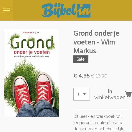
Ga
direct
naar
de
hoofdinhoud
Grond onder je
voeten - Wim
Markus
Sale!
€ 4,95
€ 13,90
In
winkelwagen
Dit lees- en werkboek wil
jongeren stimuleren na te
denken over het christelijk