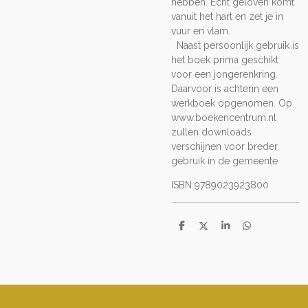
hebben. Echt geloven komt
vanuit het hart en zet je in
vuur en vlam.
Naast persoonlijk gebruik is
het boek prima geschikt
voor een jongerenkring.
Daarvoor is achterin een
werkboek opgenomen. Op
www.boekencentrum.nl
zullen downloads
verschijnen voor breder
gebruik in de gemeente
ISBN 9789023923800
D
D
S
D
e
e
h
e
l
e
a
l
e
l
r
e
n
e
n