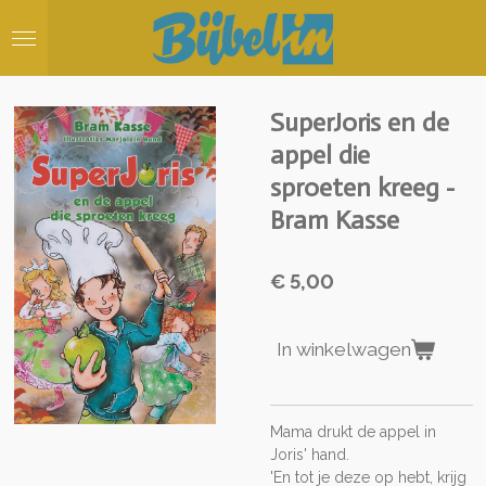
Ga
direct
naar
de
hoofdinhoud
SuperJoris en de
appel die
sproeten kreeg -
Bram Kasse
€ 5,00
In winkelwagen
Mama drukt de appel in
Joris' hand.
'En tot je deze op hebt, krijg